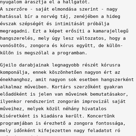
nyugalom árasztja el a hallgatót.
A szerzőre - saját elmondása szerint - nagy
hatással bír a norvég táj, zenéjében a hideg
évszak szépségét és intimitását próbálja
megragadni. Ezt a képet erősíti a kamarajellegű
hangszerelés, mely úgy lesz változatos, hogy a
vonósötös, zongora és kórus együtt, de külön-
külön is megszólal a programban.
Gjeilo darabjainak legnagyobb részét kórusra
komponálja, ennek köszönhetően nagyon ért az
énekhanghoz, amit nagyon sok esetben hangszerként
alkalmaz műveiben. Kortárs szerzőként gyakran
előadóként is jelen van műveinek bemutatásakor,
ilyenkor rendszerint zongorán improvizál saját
műveihez, melyek közül néhány hivatalos
kíséretként is kiadásra került. Koncertünk
programjában is érezhető a zongora fontossága,
mely időnként kifejezetten nagy feladatot ró