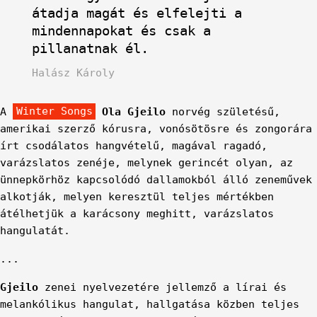
átadja magát és elfelejti a
mindennapokat és csak a
pillanatnak él.
Halász Károly
A
Winter Songs
Ola Gjeilo
norvég születésű,
amerikai szerző kórusra, vonósötösre és zongorára
írt csodálatos hangvételű, magával ragadó,
varázslatos zenéje, melynek gerincét olyan, az
ünnepkörhöz kapcsolódó dallamokból álló zeneművek
alkotják, melyen keresztül teljes mértékben
átélhetjük a karácsony meghitt, varázslatos
hangulatát.
...
Gjeilo
zenei nyelvezetére jellemző a lírai és
melankólikus hangulat, hallgatása közben teljes