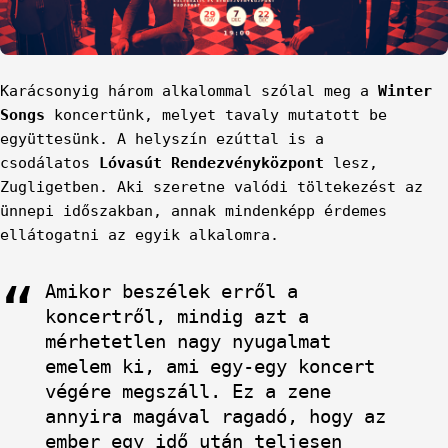
Karácsonyig három alkalommal szólal meg a
Winter
Songs
koncertünk, melyet tavaly mutatott be
együttesünk. A helyszín ezúttal is a
csodálatos
Lóvasút Rendezvényközpont
lesz,
Zugligetben. Aki szeretne valódi töltekezést az
ünnepi időszakban, annak mindenképp érdemes
ellátogatni az egyik alkalomra.
Amikor beszélek erről a
koncertről, mindig azt a
mérhetetlen nagy nyugalmat
emelem ki, ami egy-egy koncert
végére megszáll. Ez a zene
annyira magával ragadó, hogy az
ember egy idő után teljesen