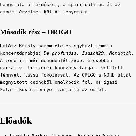
hangulata a természet, a spiritualitás és az
emberi érzelmek költői lenyomata.
Második rész – ORIGO
Halász Károly háromtételes egyházi témájú
koncertdarabja:
De profundis, Isaiah29, Mondatok
.
A zene itt már monumentálisabb, erősebben
narratív, filmzenei hangzásvilággal, vetített
fénnyel, lassú fokozással. Az ORIGO a NORD által
megnyitott csendből emelkedik fel, és igazi
katartikus élménnyel zárja le az estet.
Előadók
Gizella Nőikar
(karnagy: Borbásné Gazdag