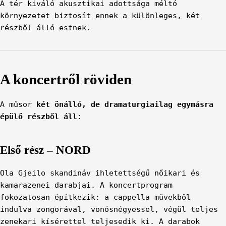
A tér kiváló akusztikai adottsága méltó
környezetet biztosít ennek a különleges, két
részből álló estnek.
A koncertről röviden
A műsor
két önálló, de dramaturgiailag egymásra
épülő részből áll
:
Első rész – NORD
Ola Gjeilo skandináv ihletettségű nőikari és
kamarazenei darabjai. A koncertprogram
fokozatosan építkezik: a cappella művekből
indulva zongorával, vonósnégyessel, végül teljes
zenekari kísérettel teljesedik ki. A darabok