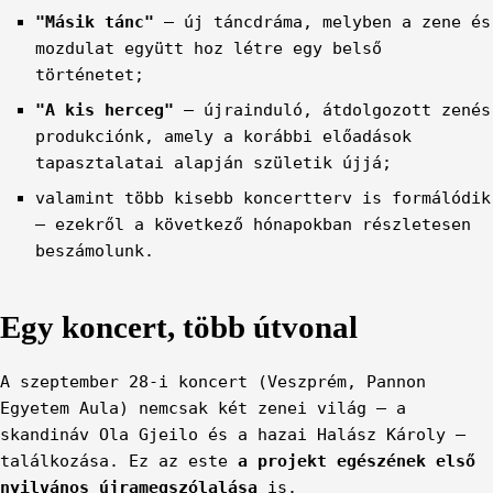
"Másik tánc"
– új táncdráma, melyben a zene és
mozdulat együtt hoz létre egy belső
történetet;
"A kis herceg"
– újrainduló, átdolgozott zenés
produkciónk, amely a korábbi előadások
tapasztalatai alapján születik újjá;
valamint több kisebb koncertterv is formálódik
– ezekről a következő hónapokban részletesen
beszámolunk.
Egy koncert, több útvonal
A szeptember 28-i koncert (Veszprém, Pannon
Egyetem Aula) nemcsak két zenei világ – a
skandináv Ola Gjeilo és a hazai Halász Károly –
találkozása. Ez az este
a projekt egészének első
nyilvános újramegszólalása
is.