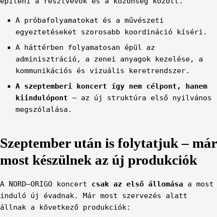
építeni a résztvevők és a közönség között.
A próbafolyamatokat és a művészeti
egyeztetéseket szorosabb koordináció kíséri.
A háttérben folyamatosan épül az
adminisztráció, a zenei anyagok kezelése, a
kommunikációs és vizuális keretrendszer.
A szeptemberi koncert így nem célpont, hanem
kiindulópont
– az új struktúra első nyilvános
megszólalása.
Szeptember után is folytatjuk – már
most készülnek az új produkciók
A NORD–ORIGO koncert
csak az első állomása
a most
induló új évadnak. Már most szervezés alatt
állnak a következő produkciók: