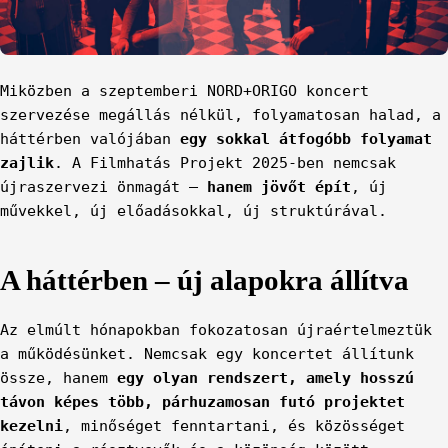
Miközben a szeptemberi NORD+ORIGO koncert
szervezése megállás nélkül, folyamatosan halad, a
háttérben valójában
egy sokkal átfogóbb folyamat
zajlik
. A Filmhatás Projekt 2025-ben nemcsak
újraszervezi önmagát –
hanem jövőt épít
, új
művekkel, új előadásokkal, új struktúrával.
A háttérben – új alapokra állítva
Az elmúlt hónapokban fokozatosan újraértelmeztük
a működésünket. Nemcsak egy koncertet állítunk
össze, hanem
egy olyan rendszert, amely hosszú
távon képes több, párhuzamosan futó projektet
kezelni
, minőséget fenntartani, és közösséget