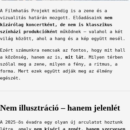
A Filmhatás Projekt mindig is a zene és a
vizualitás határán mozgott. Előadásaink
nem
kizárólag koncertként, de nem is klasszikus
színházi produkcióként
működnek – valahol a két
világ között, ahol a hang és a kép együtt mesél.
Ezért számunkra nemcsak az fontos, hogy mit hall
a közönség, hanem az is,
mit lát
. Milyen térben
szólal meg a zene, milyen a fény, a ritmus, a
forma. Mert ezek együtt adják meg az élmény
egészét.
Nem illusztráció – hanem jelenlét
A 2025-ös évadra egy olyan új arculatot hoztunk
létre, amely
nem kíséri a zenét, hanem szervesen