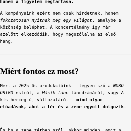
hanem a figyelem megtartása.
A kampányaink ezért nem csak hirdetnek, hanem
fokozatosan nyitnak meg egy világot
, amelybe a
közönség beléphet. A koncertélmény így már
azelőtt elkezdődik, hogy megszólalna az első
hang.
Miért fontos ez most?
Mert a 2025-ös produkcióink – legyen szó a
NORD–
ORIGO
estről, a
Másik tánc
táncdrámáról, vagy A
kis herceg új változatáról –
mind olyan
előadások, ahol a tér és a zene együtt dolgozik
.
És ha a zene térben szól, akkor minden, amit a