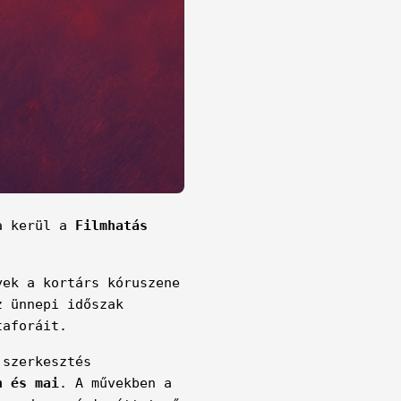
a kerül a
Filmhatás
ek a kortárs kóruszene
z ünnepi időszak
taforáit.
 szerkesztés
n és mai
. A művekben a