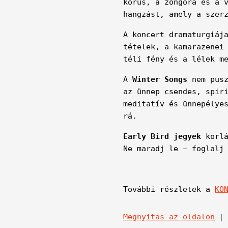
kórus, a zongora és a 
hangzást, amely a szer
A koncert dramaturgiáj
tételek, a kamarazenei
téli fény és a lélek m
A
Winter Songs
nem pusz
az ünnep csendes, spir
meditatív és ünnepélye
rá.
Early Bird jegyek
korlá
Ne maradj le – foglalj
További részletek a
KO
Megnyitas az oldalon