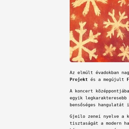
Az elmúlt évadokban na
Projekt
és a megújult
A koncert középpontjá
egyik legkarakteresebb
bensőséges hangulatát 
Gjeilo zenei nyelve a 
tisztaságát a modern h