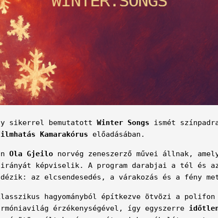
gy sikerrel bemutatott
Winter Songs
ismét színpadr
Filmhatás Kamarakórus
előadásában.
ban
Ola Gjeilo
norvég zeneszerző művei állnak, amely
 irányát képviselik. A program darabjai a tél és a
idézik: az elcsendesedés, a várakozás és a fény me
klasszikus hagyományból építkezve ötvözi a polifon
armóniavilág érzékenységével, így egyszerre
időtle