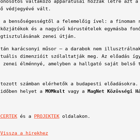
vonósötös váltakozó apparátusai hozzák létre azt a
ző védjegyévé vált.
a a bensőségességtől a felemelőig ível: a finoman 
 közjátékok és a nagyívű kórustételek egymásba fon
egtisztulásának zenei útján.
tán karácsonyi műsor – a darabok nem illusztráln
ituális dimenzióit szólaltatják meg. Az előadás íg
s zenei élménnyé, amelyben a hallgató saját belső 
tozott számban elérhetők a budapesti előadásokra.
 időben helyet a
MOMkult
vagy a
MagNet Közösségi H
NCERTEK
és a
PROJEKTEK
oldalakon.
|
Vissza a hirekhez