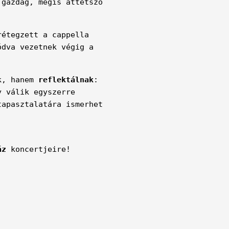
 gazdag, mégis áttetsző
rétegzett a cappella
ódva vezetnek végig a
ak, hanem
reflektálnak
:
y válik egyszerre
tapasztalatára ismerhet
áz
koncertjeire!