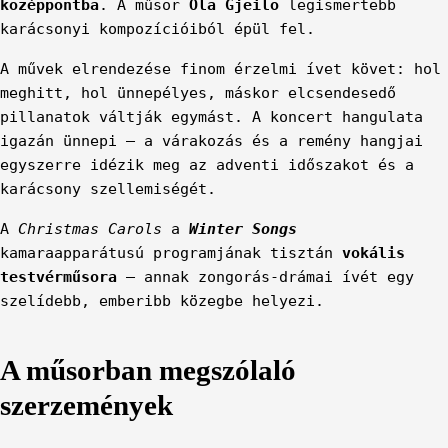
középpontba
. A műsor
Ola Gjeilo
legismertebb
karácsonyi kompozícióiból épül fel.
A művek elrendezése finom érzelmi ívet követ: hol
meghitt, hol ünnepélyes, máskor elcsendesedő
pillanatok váltják egymást. A koncert hangulata
igazán ünnepi – a várakozás és a remény hangjai
egyszerre idézik meg az adventi időszakot és a
karácsony szellemiségét.
A
Christmas Carols
a
Winter Songs
kamaraapparátusú programjának tisztán
vokális
testvérműsora
– annak zongorás-drámai ívét egy
szelídebb, emberibb közegbe helyezi.
A műsorban megszólaló
szerzemények