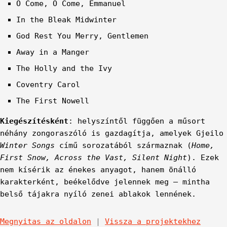
O Come, O Come, Emmanuel
In the Bleak Midwinter
God Rest You Merry, Gentlemen
Away in a Manger
The Holly and the Ivy
Coventry Carol
The First Nowell
Kiegészítésként
: helyszíntől függően a műsort
néhány zongoraszóló is gazdagítja, amelyek Gjeilo
Winter Songs
című sorozatából származnak (
Home,
First Snow, Across the Vast, Silent Night
). Ezek
nem kísérik az énekes anyagot, hanem önálló
karakterként, beékelődve jelennek meg – mintha
belső tájakra nyíló zenei ablakok lennének.
Megnyitas az oldalon
|
Vissza a projektekhez