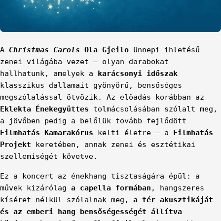
A
Christmas Carols
Ola Gjeilo
ünnepi ihletésű
zenei világába vezet – olyan darabokat
hallhatunk, amelyek a
karácsonyi időszak
klasszikus dallamait gyönyörű, bensőséges
megszólalással ötvözik. Az előadás korábban az
Eklekta Énekegyüttes
tolmácsolásában szólalt meg,
a jövőben pedig a belőlük tovább fejlődött
Filmhatás Kamarakórus
kelti életre – a
Filmhatás
Projekt
keretében, annak zenei és esztétikai
szellemiségét követve.
Ez a koncert az énekhang tisztaságára épül: a
művek kizárólag
a capella formában
, hangszeres
kíséret nélkül szólalnak meg,
a tér akusztikáját
és az emberi hang bensőségességét állítva